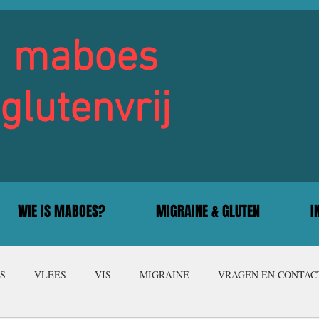
maboes
glutenvrij
WIE IS MABOES?
MIGRAINE & GLUTEN
I
S
VLEES
VIS
MIGRAINE
VRAGEN EN CONTAC