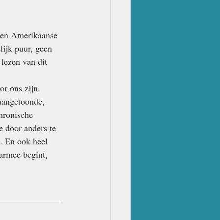
 een Amerikaanse 
lijk puur, geen 
lezen van dit 
or ons zijn. 
aangetoonde, 
hronische 
e door anders te 
. En ook heel 
armee begint, 