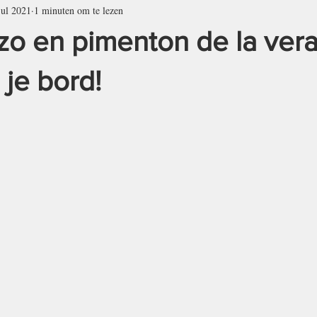
jul 2021
1 minuten om te lezen
MEE ALS LUNCH
INFO & BOEKEN
BASIC
MIGRAIN
izo en pimenton de la vera
EAT
FISH
ABOUT MIGRAINE
SOME DESSERTS
je bord!
INFO & BOOKS
CONTACT
BASICS
MIGRAINE AN
UNCHES TO GO
KETO