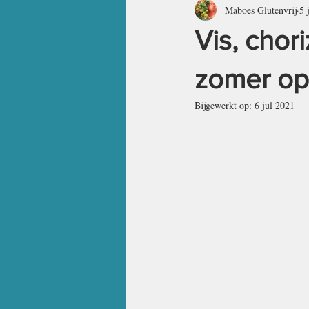
Maboes Glutenvrij
5 
GROENTE EN VEGETARISCH
Vis, chor
BREAKFAST
SALADS
M
zomer op 
Bijgewerkt op:
6 jul 2021
VEGETABLES & VEGETARIAN
Alle berichten
All posts
L