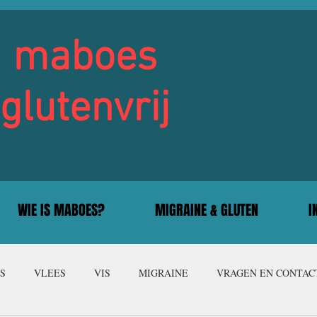
maboes
glutenvrij
WIE IS MABOES?
MIGRAINE & GLUTEN
I
S
VLEES
VIS
MIGRAINE
VRAGEN EN CONTAC