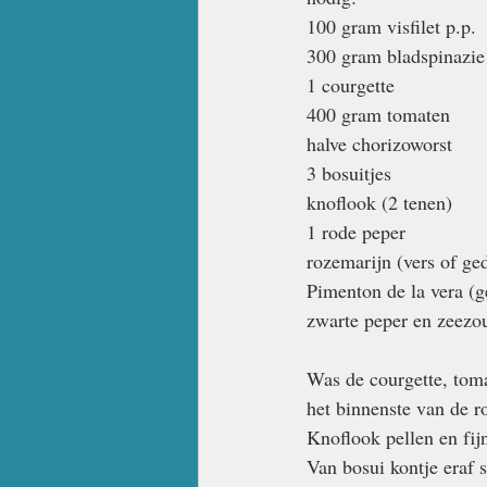
100 gram visfilet p.p.
300 gram bladspinazie 
1 courgette
400 gram tomaten
halve chorizoworst
3 bosuitjes
knoflook (2 tenen)
1 rode peper
rozemarijn (vers of ge
Pimenton de la vera (g
zwarte peper en zeezo
Was de courgette, toma
het binnenste van de ro
Knoflook pellen en fij
Van bosui kontje eraf s