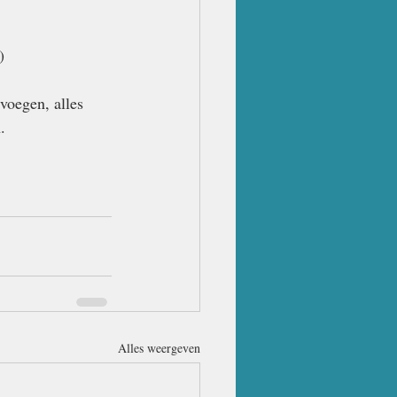
)
voegen, alles 
.
Alles weergeven